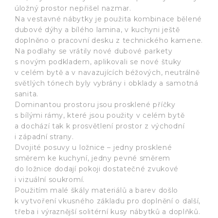
úložný prostor nepřišel nazmar.
Na vestavné nábytky je použita kombinace bělené
dubové dýhy a bílého lamina, v kuchyni ještě
doplněno o pracovní desku z technického kamene.
Na podlahy se vrátily nové dubové parkety
s novým podkladem, aplikovali se nové štuky
v celém bytě a v navazujících béžových, neutrálně
světlých tónech byly vybrány i obklady a samotná
sanita.
Dominantou prostoru jsou prosklené příčky
s bílými rámy, které jsou použity v celém bytě
a dochází tak k prosvětlení prostor z východní
i západní strany.
Dvojité posuvy u ložnice – jedny prosklené
směrem ke kuchyní, jedny pevné směrem
do ložnice dodají pokoji dostatečné zvukové
i vizuální soukromí.
Použitím malé škály materiálů a barev došlo
k vytvoření vkusného základu pro doplnění o další,
třeba i výraznější solitérní kusy nábytků a doplňků.