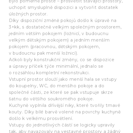
bylo poměrně prosté – prosvětlit stávající prostory,
uchopit smysluplně dispozici a vytvořit dostatek
úložných prostor.
Díky dispoziční změně pokojů došlo k úpravě na
3+kk, s dostatečně velkým společným prostorem,
jedním větším pokojem (ložnicí, v budoucnu
velkým dětským pokojem) a jedním menším
pokojem (pracovnou, dětským pokojem,
v budoucnu pak menší ložnicí).
Ačkoli byly konstrukční změny, co se dispozice
a úpravy příček týče minimální, jednalo se
o rozsáhlou kompletní rekonstrukci.
Vstupní prostor slouží jako menší hala se vstupy
do koupelny, WC, do menšího pokoje a do
společné části, ze které se pak vstupuje skrze
šatnu do většího soukromého pokoje.
Kuchyně vyplnila dřívější niky, které tvořily tmavé
kouty. Díky bílé barvě volené na povrchy kuchyně
došlo k velkému prosvětlení.
Vstupy do jednotlivých částí se logicky upravily
tak, aby navazovaly na vestavné prostory a žádný