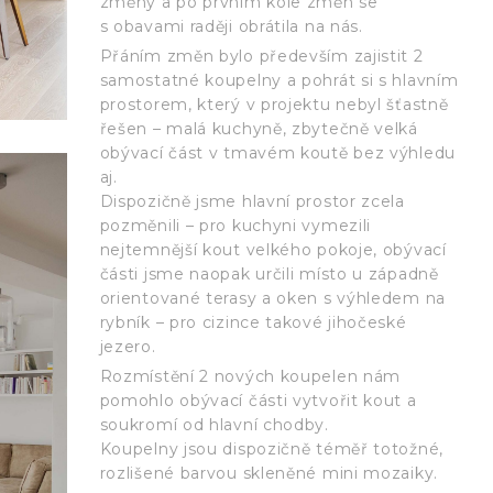
změny a po prvním kole změn se
s obavami raději obrátila na nás.
Přáním změn bylo především zajistit 2
samostatné koupelny a pohrát si s hlavním
prostorem, který v projektu nebyl šťastně
řešen – malá kuchyně, zbytečně velká
obývací část v tmavém koutě bez výhledu
aj.
Dispozičně jsme hlavní prostor zcela
pozměnili – pro kuchyni vymezili
nejtemnější kout velkého pokoje, obývací
části jsme naopak určili místo u západně
orientované terasy a oken s výhledem na
rybník – pro cizince takové jihočeské
jezero.
Rozmístění 2 nových koupelen nám
pomohlo obývací části vytvořit kout a
soukromí od hlavní chodby.
Koupelny jsou dispozičně téměř totožné,
rozlišené barvou skleněné mini mozaiky.