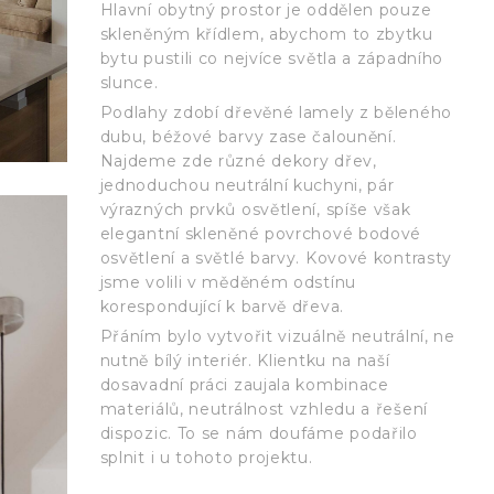
Hlavní obytný prostor je oddělen pouze
skleněným křídlem, abychom to zbytku
bytu pustili co nejvíce světla a západního
slunce.
Podlahy zdobí dřevěné lamely z běleného
dubu, béžové barvy zase čalounění.
Najdeme zde různé dekory dřev,
jednoduchou neutrální kuchyni, pár
výrazných prvků osvětlení, spíše však
elegantní skleněné povrchové bodové
osvětlení a světlé barvy. Kovové kontrasty
jsme volili v měděném odstínu
korespondující k barvě dřeva.
Přáním bylo vytvořit vizuálně neutrální, ne
nutně bílý interiér. Klientku na naší
dosavadní práci zaujala kombinace
materiálů, neutrálnost vzhledu a řešení
dispozic. To se nám doufáme podařilo
splnit i u tohoto projektu.